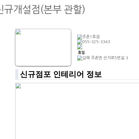
신규개설점(본부 관할)
주촌1호점
055-325-3343
김해 주촌면 선지로5번길 3
신규점포 인테리어 정보